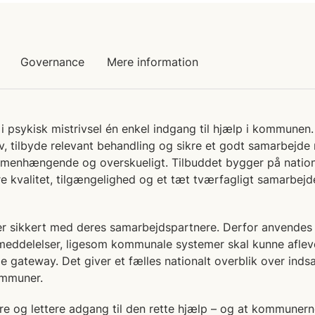
Governance
Mere information
 i psykisk mistrivsel én enkel indgang til hjælp i kommune
v, tilbyde relevant behandling og sikre et godt samarbejde
mmenhængende og overskueligt. Tilbuddet bygger på natio
e kvalitet, tilgængelighed og et tæt tværfagligt samarbejd
er sikkert med deres samarbejdspartnere. Derfor anvendes
eddelelser, ligesom kommunale systemer skal kunne afleve
gateway. Det giver et fælles nationalt overblik over inds
kommuner.
ere og lettere adgang til den rette hjælp – og at kommunern