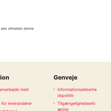
u selv afmelder denne
ion
Genveje
 samarbejde med
Informationssikkerhe
dspolitik
 for leverandører
Tilgængelighedserkl
æring