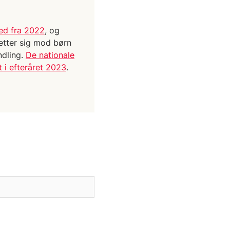
hed fra 2022
, og
retter sig mod børn
ndling.
De nationale
 i efteråret 2023
.