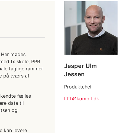
n. Her mødes
 med fx skole, PPR
Jesper Ulm
nale faglige rammer
Jessen
e på tværs af
Produktchef
 kendte fælles
LTT@kombit.dk
re data til
atsen og
e kan levere