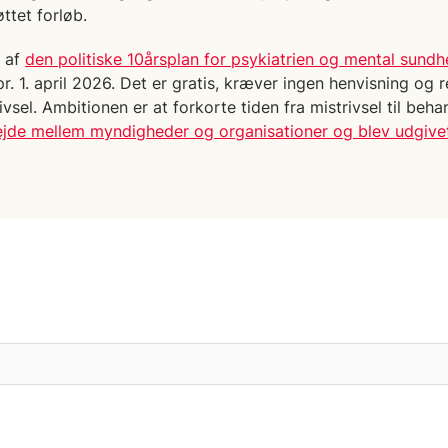
øttet forløb.
l af
den politiske 10årsplan for psykiatrien og mental sund
. 1. april 2026. Det er gratis, kræver ingen henvisning og 
ivsel. Ambitionen er at forkorte tiden fra mistrivsel til beha
ejde mellem myndigheder og organisationer og blev udgivet