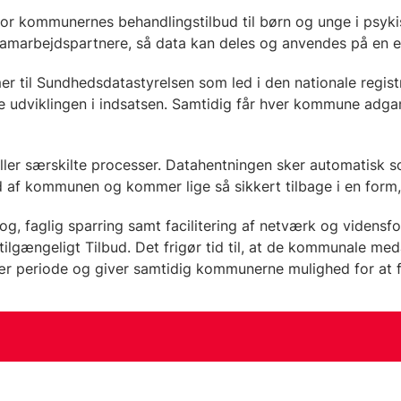
 for kommunernes behandlingstilbud til børn og unge i psyk
g samarbejdspartnere, så data kan deles og anvendes på en 
r til Sundhedsdatastyrelsen som led i den nationale regis
ølge udviklingen i indsatsen. Samtidig får hver kommune adg
eller særskilte processer. Datahentningen sker automatisk 
d af kommunen og kommer lige så sikkert tilbage i en form
log, faglig sparring samt facilitering af netværk og vidensf
ilgængeligt Tilbud. Det frigør tid til, at de kommunale meda
ær periode og giver samtidig kommunerne mulighed for at f