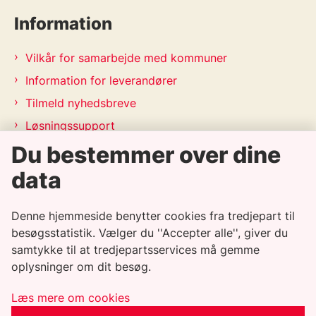
Information
Vilkår for samarbejde med kommuner
Information for leverandører
Tilmeld nyhedsbreve
Løsningssupport
Releasekalender
Du bestemmer over dine
APV-handleplan 2026
data
Genveje
Denne hjemmeside benytter cookies fra tredjepart til
besøgsstatistik. Vælger du ''Accepter alle'', giver du
Informationssikkerhedspolitik
samtykke til at tredjepartsservices må gemme
oplysninger om dit besøg.
Tilgængelighedserklæring
Whistleblowerordning
Læs mere om cookies