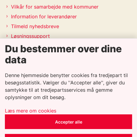
Vilkår for samarbejde med kommuner
Information for leverandører
Tilmeld nyhedsbreve
Løsningssupport
Releasekalender
Du bestemmer over dine
APV-handleplan 2026
data
Genveje
Denne hjemmeside benytter cookies fra tredjepart til
besøgsstatistik. Vælger du ''Accepter alle'', giver du
Informationssikkerhedspolitik
samtykke til at tredjepartsservices må gemme
oplysninger om dit besøg.
Tilgængelighedserklæring
Whistleblowerordning
Læs mere om cookies
Privatlivspolitik
Accepter alle
Cookiepolitik