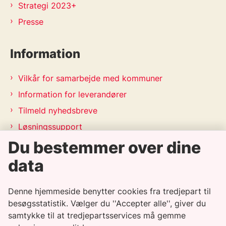
Strategi 2023+
Presse
Information
Vilkår for samarbejde med kommuner
Information for leverandører
Tilmeld nyhedsbreve
Løsningssupport
Du bestemmer over dine
Releasekalender
APV-handleplan 2026
data
Genveje
Denne hjemmeside benytter cookies fra tredjepart til
besøgsstatistik. Vælger du ''Accepter alle'', giver du
samtykke til at tredjepartsservices må gemme
Informationssikkerhedspolitik