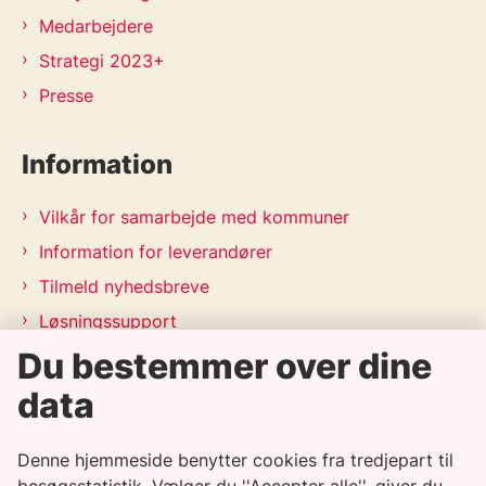
Medarbejdere
Strategi 2023+
Presse
Information
Vilkår for samarbejde med kommuner
Information for leverandører
Tilmeld nyhedsbreve
Løsningssupport
Du bestemmer over dine
Releasekalender
APV-handleplan 2026
data
Genveje
Denne hjemmeside benytter cookies fra tredjepart til