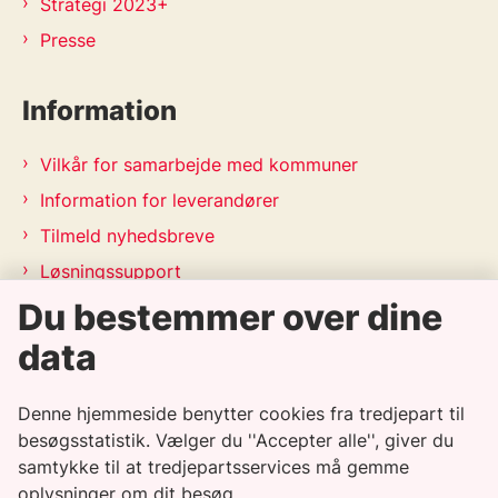
Strategi 2023+
Presse
Information
Vilkår for samarbejde med kommuner
Information for leverandører
Tilmeld nyhedsbreve
Løsningssupport
Du bestemmer over dine
Releasekalender
APV-handleplan 2026
data
Genveje
Denne hjemmeside benytter cookies fra tredjepart til
besøgsstatistik. Vælger du ''Accepter alle'', giver du
samtykke til at tredjepartsservices må gemme
Informationssikkerhedspolitik
oplysninger om dit besøg.