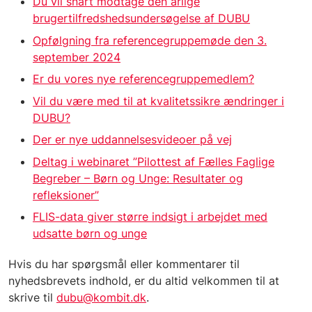
Du vil snart modtage den årlige
brugertilfredshedsundersøgelse af DUBU
Opfølgning fra referencegruppemøde den 3.
september 2024
Er du vores nye referencegruppemedlem?
Vil du være med til at kvalitetssikre ændringer i
DUBU?
Der er nye uddannelsesvideoer på vej
Deltag i webinaret ”Pilottest af Fælles Faglige
Begreber – Børn og Unge: Resultater og
refleksioner”
FLIS-data giver større indsigt i arbejdet med
udsatte børn og unge
Hvis du har spørgsmål eller kommentarer til
nyhedsbrevets indhold, er du altid velkommen til at
skrive til
dubu@kombit.dk
.