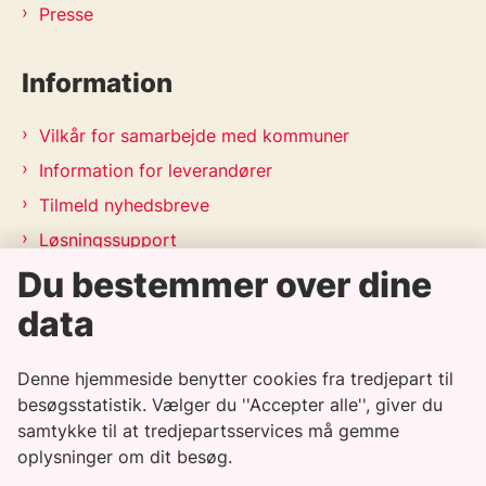
Presse
Information
Vilkår for samarbejde med kommuner
Information for leverandører
Tilmeld nyhedsbreve
Løsningssupport
Du bestemmer over dine
Releasekalender
APV-handleplan 2026
data
Genveje
Denne hjemmeside benytter cookies fra tredjepart til
besøgsstatistik. Vælger du ''Accepter alle'', giver du
samtykke til at tredjepartsservices må gemme
Informationssikkerhedspolitik
oplysninger om dit besøg.
Tilgængelighedserklæring