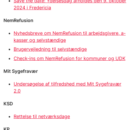
Save the date: Ydelsesdag afholdes den 9. oktober
2024 i Fredericia
NemRefusion
Nyhedsbreve om NemRefusion til arbejdsgivere, a-
kasser og selvstændige
Brugervejledning til selvstændige
Check-ins om NemRefusion for kommuner og UDK
Mit Sygefravær
Undersøgelse af tilfredshed med Mit Sygefravær
2.0
KSD
Rettelse til netværksdage
KP