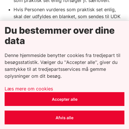
som praktisk set enlig forsøger jf. særloven.
Hvis Personen vurderes som praktisk set enlig,
skal der udfyldes en blanket, som sendes til UDK
pr. sikker post til
udbetalingdanmark@atp.dk
Du bestemmer over dine
Emne: Meddelelse om hjælp efter særlovens § 30
c.
data
Blanketten skal sendes ved alle nye bevillinger
efter 1. april 2024, hvor borger kan anses som
Denne hjemmeside benytter cookies fra tredjepart til
praktisk set enlig forsøger jf. særloven. UDK skal
besøgsstatistik. Vælger du ''Accepter alle'', giver du
også orienteres, når enlig vurderingen ændres eller
samtykke til at tredjepartsservices må gemme
ydelsen ophører.
oplysninger om dit besøg.
KOMBIT har med kommunalt bidrag udarbejdet to
Læs mere om cookies
brevskabeloner.
Accepter alle
UDK-blanketten og brevskabelonerne kan
hentes her
.
Afvis alle
På KY-driftsitet kan er der udgivet en nyhed om
særloven.
I kan læse nyheden her
.