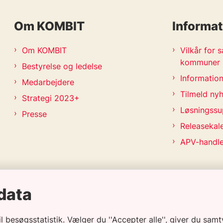
Om KOMBIT
Informat
Om KOMBIT
Vilkår for
kommuner
Bestyrelse og ledelse
Information
Medarbejdere
Tilmeld ny
Strategi 2023+
Løsningssu
Presse
Releasekal
APV-handl
data
besøgsstatistik. Vælger du ''Accepter alle'', giver du samty