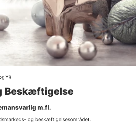
 og YR
g Beskæftigelse
emansvarlig m.fl.
ejdsmarkeds- og beskæftigelsesområdet.