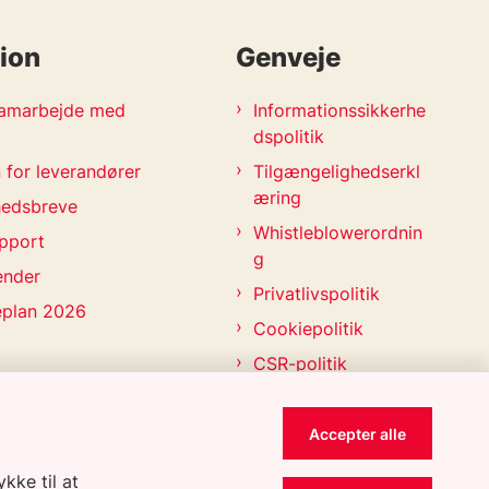
ion
Genveje
 samarbejde med
Informationssikkerhe
dspolitik
 for leverandører
Tilgængelighedserkl
æring
hedsbreve
Whistleblowerordnin
pport
g
ender
Privatlivspolitik
eplan 2026
Cookiepolitik
CSR-politik
Accepter alle
kke til at