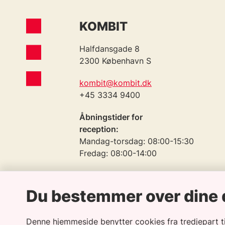
KOMBIT
Halfdansgade 8
2300 København S
kombit@kombit.dk
+45 3334 9400
Åbningstider for
reception:
Mandag-torsdag: 08:00-15:30
Fredag: 08:00-14:00
Telefontid:
Mandag-torsdag: 09:00-15:30
Du bestemmer over dine 
Fredag: 09:00-14:00
Denne hjemmeside benytter cookies fra tredjepart til 
CVR: 19435075