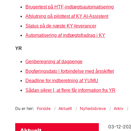
Brugertest på HTF-indtægtsautomatisering
Afslutning på pilottest af KY AI-Assistent
Status på de næste KY-leverancer
Automatisering af indtægtsfradrag i KY
YR
Genberegning af dagpenge
Bogføringsdato i forbindelse med årsskiftet
Deadline for indberetning af YUMU
Sådan sikrer I, at flere får information fra YR
Du er her:
Forside
Aktuelt
Nyhedsbreve
Arkiv
03-12-20
Aktuelt