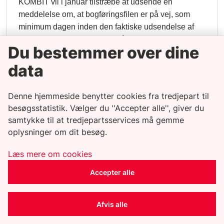
KOMBIT vil i januar tilstræbe at udsende en
meddelelse om, at bogføringsfilen er på vej, som
minimum dagen inden den faktiske udsendelse af
filen. Dette er gældende for både den ”almindelige”
Du bestemmer over dine
beregning og for YUMU-beregningen.
data
Denne hjemmeside benytter cookies fra tredjepart til
Deadline for
besøgsstatistik. Vælger du ''Accepter alle'', giver du
samtykke til at tredjepartsservices må gemme
indberetning af YUMU
oplysninger om dit besøg.
Læs mere om cookies
Som nævnt i det seneste nyhedsbrev nærmer vi os
den årlige YUMU-beregning i januar. Husk derfor at
indberette ”Ydelser Udbetalt med Urette” i YUMU via
Accepter alle
ydelsesrefusion.dk
Seneste dato, hvor der godkendes YUMU-
Afvis alle
indberetninger vedrørende nuværende og tidligere
regnskabsår
fredag d. 9. januar 2026
, hvis de skal