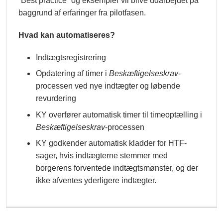
”Best practice” og eksempler vil blive udarbejdet på
baggrund af erfaringer fra pilotfasen.
Hvad kan automatiseres?
Indtægtsregistrering
Opdatering af timer i
Beskæftigelseskrav
-
processen ved nye indtægter og løbende
revurdering
KY overfører automatisk timer til timeoptælling i
Beskæftigelseskrav
-processen
KY godkender automatisk kladder for HTF-
sager, hvis indtægterne stemmer med
borgerens forventede indtægtsmønster, og der
ikke afventes yderligere indtægter.