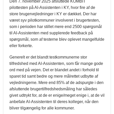
Den 7. november 2025 afsluttede KOMBIT
pilottesten på AI-Assistenten i KY, hvor fire af de
store brugervejledninger i KY er dækket. Der har
været syv pilotkommuner involveret i brugertesten,
som i perioden har stillet mere end 2500 spørgsmål
til AI-Assistenten med supplerede feedback på
spørgsmål, som af testerne blev oplevet mangelfulde
eller forkerte.
Generelt er det blandt testkommunerne stor
tilfredshed med AI-Assistenten, som får mange gode
ord med på vejen. Det er blandet andet i forhold til
sparet tid samt bedre og mere målrettet udbytte af
vejledningerne. Mere end 85% af de adspurgte i den
afsluttende brugertilfredshedsmåling har således
givet udtrykt for, at de er enige/meget enige i, at de vil
anbefale AI-Assistenten til deres kolleger, når den
bliver tilgængelig for alle kommuner.