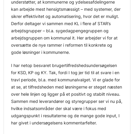
understøtter, at kommunerne og ydelsesafdelingerne
kan arbejde mest hensigtsmæssigt – med systemer, der
sikrer effektivitet og automatisering, hvor det er muligt.
Derfor deltager vi sammen med KL i flere af STAR’s
arbejdsgrupper – bl.a. sygedagpengegruppen og
arbejdsgruppen om kommunal it. Her arbejder vi for at
oversætte de nye rammer i reformen til konkrete og
gode løsninger i kommunerne.
I har netop besvaret brugertilfredshedsundersøgelsen
for KSD, KP og KY. Tak, fordi I tog jer tid til at svare i en
travl periode, bl.a. med kommunalvalget. Vi er glade for
at se, at tilfredsheden med løsningerne er steget næsten
over hele linjen og ligger på et positivt og stabilt niveau.
Sammen med leverandører og styregrupper ser vi nu på,
hvilke indsatsområder der skal være i fokus med
udgangspunkt i resultaterne og de mange gode input, I
har givet i undersøgelsens kommentarfelter.