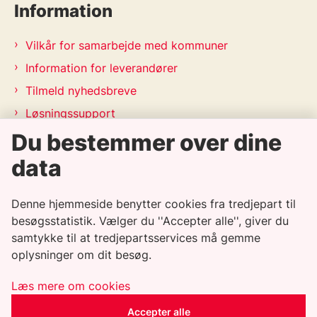
Information
Vilkår for samarbejde med kommuner
Information for leverandører
Tilmeld nyhedsbreve
Løsningssupport
Releasekalender
Du bestemmer over dine
APV-handleplan 2026
data
Genveje
Denne hjemmeside benytter cookies fra tredjepart til
besøgsstatistik. Vælger du ''Accepter alle'', giver du
Informationssikkerhedspolitik
samtykke til at tredjepartsservices må gemme
oplysninger om dit besøg.
Tilgængelighedserklæring
Whistleblowerordning
Læs mere om cookies
Privatlivspolitik
Accepter alle