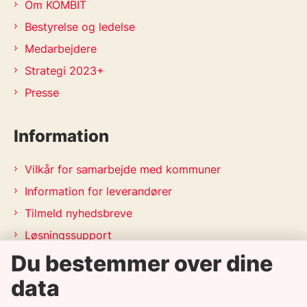
Om KOMBIT
Bestyrelse og ledelse
Medarbejdere
Strategi 2023+
Presse
Information
Vilkår for samarbejde med kommuner
Information for leverandører
Tilmeld nyhedsbreve
Løsningssupport
Du bestemmer over dine
Releasekalender
APV-handleplan 2026
data