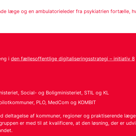
nde læge og en ambulatorieleder fra psykiatrien fortælle, h
æng i
den fællesoffentlige digitaliseringsstrategi – initiativ 8
steriet, Social- og Boligministeriet, STIL og KL
to pilotkommuner, PLO, MedCom og KOMBIT
d deltagelse af kommuner, regioner og praktiserende læge
uppen er med til at kvalificere, at den løsning, der er udvik
andet.