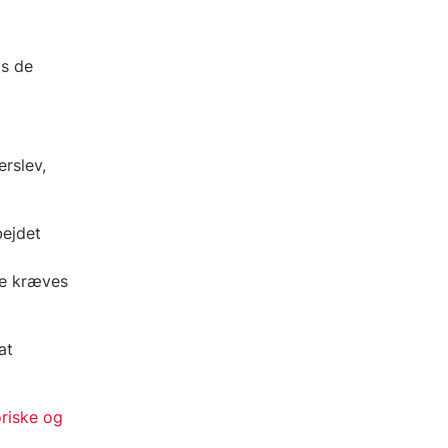
os de
erslev,
bejdet
kke kræves
at
oriske og