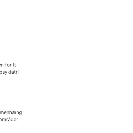
n for It
sykiatri
Sammenhæng
dsområder