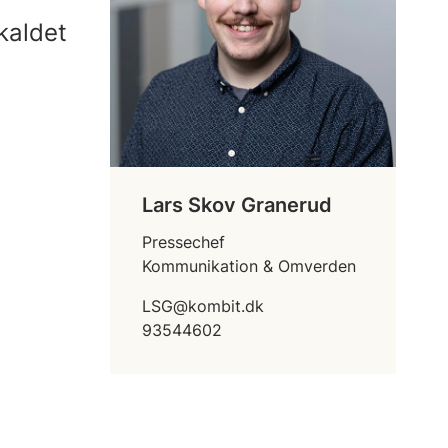
 kaldet
Lars Skov Granerud
Pressechef
Kommunikation & Omverden
LSG@kombit.dk
93544602