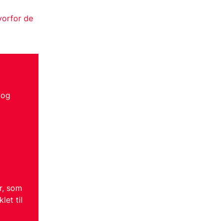
vorfor de
og
r, som
let til