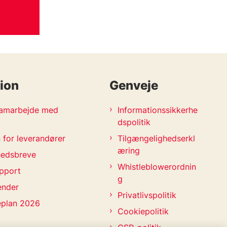
ion
Genveje
 samarbejde med
Informationssikkerhe
dspolitik
 for leverandører
Tilgængelighedserkl
æring
hedsbreve
Whistleblowerordnin
pport
g
ender
Privatlivspolitik
eplan 2026
Cookiepolitik