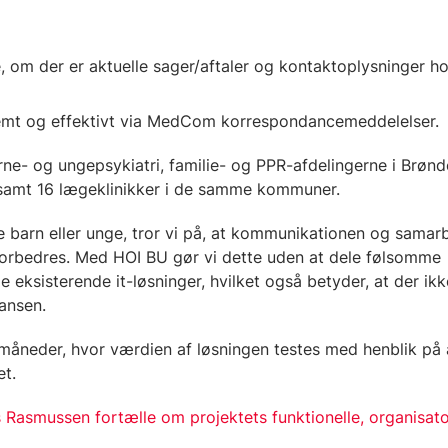
e, om der er aktuelle sager/aftaler og kontaktoplysninger h
nemt og effektivt via MedCom korrespondancemeddelelser.
ne- og ungepsykiatri, familie- og PPR-afdelingerne i Brønd
samt 16 lægeklinikker i de samme kommuner.
te barn eller unge, tror vi på, at kommunikationen og samar
forbedres. Med HOI BU gør vi dette uden at dele følsomme
de eksisterende it-løsninger, hvilket også betyder, at der i
iansen.
måneder, hvor værdien af løsningen testes med henblik på 
et.
 Rasmussen fortælle om projektets funktionelle, organisat