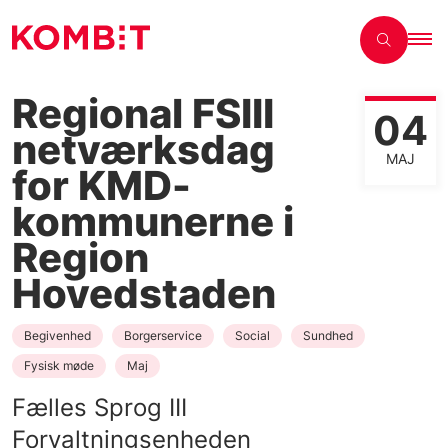
Regional FSIII
04
netværksdag
MAJ
for KMD-
kommunerne i
Region
Hovedstaden
Begivenhed
Borgerservice
Social
Sundhed
Fysisk møde
Maj
Fælles Sprog III
Forvaltningsenheden