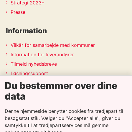
Strategi 2023+
Presse
Information
Vilkår for samarbejde med kommuner
Information for leverandører
Tilmeld nyhedsbreve
Løsningssupport
Releasekalender
Du bestemmer over dine
APV-handleplan 2026
data
Genveje
Denne hjemmeside benytter cookies fra tredjepart til
besøgsstatistik. Vælger du ''Accepter alle'', giver du
Informationssikkerhedspolitik
samtykke til at tredjepartsservices må gemme