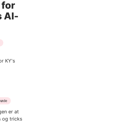
for
 AI-
or KY's
møde
gen er at
 og tricks