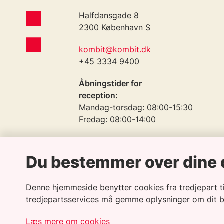
Halfdansgade 8
2300 København S
kombit@kombit.dk
+45 3334 9400
Åbningstider for
reception:
Mandag-torsdag: 08:00-15:30
Fredag: 08:00-14:00
Telefontid:
Mandag-torsdag: 09:00-15:30
Du bestemmer over dine 
Fredag: 09:00-14:00
CVR: 19435075
Denne hjemmeside benytter cookies fra tredjepart til 
EAN: 5790001969370
tredjepartsservices må gemme oplysninger om dit 
Læs mere om cookies