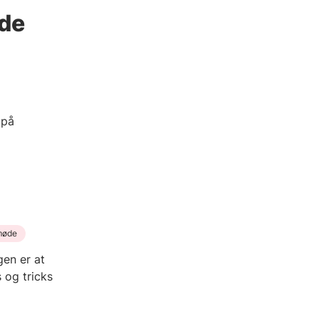
de
 på
møde
gen er at
 og tricks