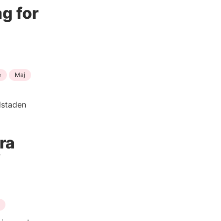
g for
e
Maj
dstaden
ra
f