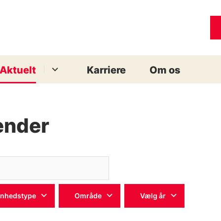
Aktuelt
Karriere
Om os
ender
Søg
enhedstype
Område
Vælg år