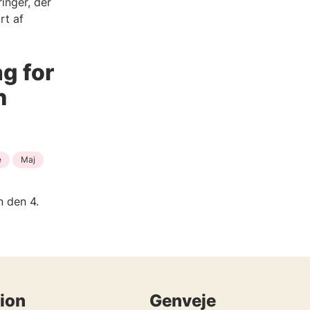
inger, der
rt af
g for
n
e
Maj
 den 4.
ion
Genveje