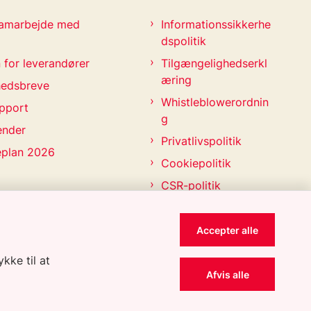
 samarbejde med
Informationssikkerhe
dspolitik
 for leverandører
Tilgængelighedserkl
æring
hedsbreve
Whistleblowerordnin
pport
g
ender
Privatlivspolitik
eplan 2026
Cookiepolitik
CSR-politik
Accepter alle
kke til at
Afvis alle