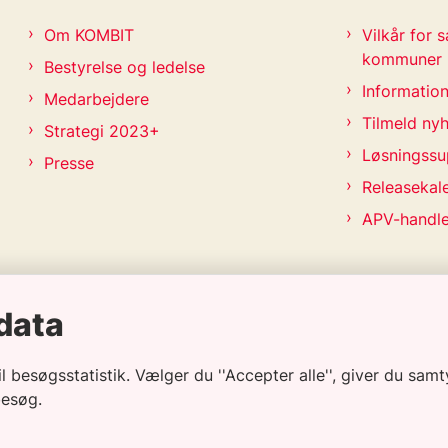
Om KOMBIT
Vilkår for
kommuner
Bestyrelse og ledelse
Information
Medarbejdere
Tilmeld ny
Strategi 2023+
Løsningssu
Presse
Releasekal
APV-handl
data
besøgsstatistik. Vælger du ''Accepter alle'', giver du samty
besøg.