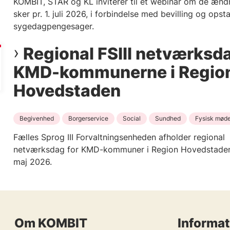
KOMBIT, STAR og KL inviterer til et webinar om de ændr
sker pr. 1. juli 2026, i forbindelse med bevilling og opsta
sygedagpengesager.
Regional FSIII netværksda
KMD-kommunerne i Regio
Hovedstaden
Begivenhed
Borgerservice
Social
Sundhed
Fysisk mød
Fælles Sprog III Forvaltningsenheden afholder regional
netværksdag for KMD-kommuner i Region Hovedstaden
maj 2026.
Om KOMBIT
Informat