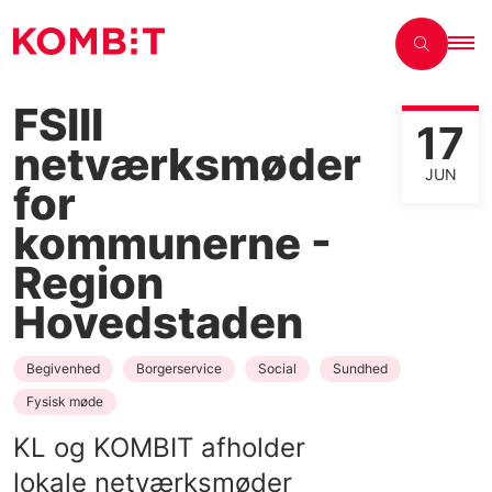
FSIII
17
netværksmøder
JUN
for
kommunerne -
Region
Hovedstaden
Begivenhed
Borgerservice
Social
Sundhed
Fysisk møde
KL og KOMBIT afholder
lokale netværksmøder