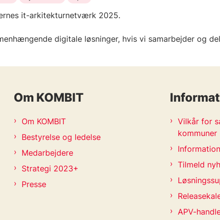
nes it-arkitekturnetværk 2025.
ængende digitale løsninger, hvis vi samarbejder og dele
Om KOMBIT
Informat
Om KOMBIT
Vilkår for
kommuner
Bestyrelse og ledelse
Information
Medarbejdere
Tilmeld ny
Strategi 2023+
Løsningssu
Presse
Releasekal
APV-handl