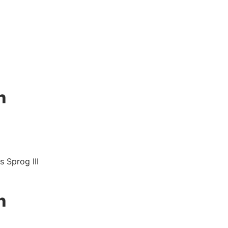
n
 Sprog III
n