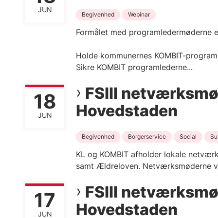
JUN
Begivenhed
Webinar
Formålet med programledermøderne er
Holde kommunernes KOMBIT-programled
Sikre KOMBIT programlederne...
FSIII netværksmø
18
Hovedstaden
JUN
Begivenhed
Borgerservice
Social
Su
KL og KOMBIT afholder lokale netværk
samt Ældreloven. Netværksmøderne vil
FSIII netværksmø
17
Hovedstaden
JUN