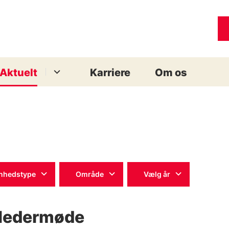
Aktuelt
Karriere
Om os
nhedstype
Område
Vælg år
ledermøde