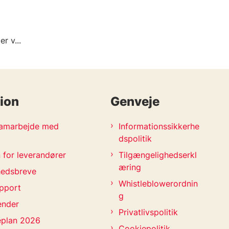
r v...
ion
Genveje
 samarbejde med
Informationssikkerhe
dspolitik
 for leverandører
Tilgængelighedserkl
æring
hedsbreve
Whistleblowerordnin
pport
g
ender
Privatlivspolitik
eplan 2026
Cookiepolitik