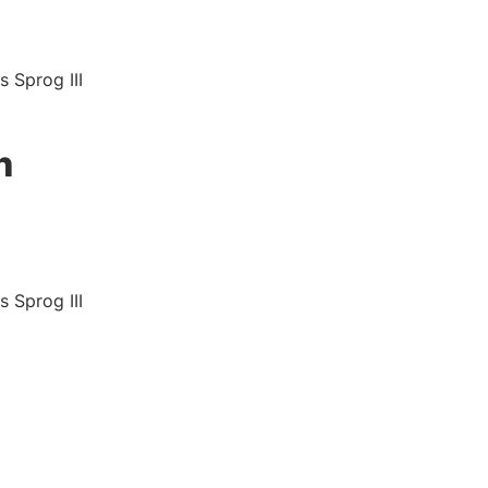
 Sprog III
n
 Sprog III