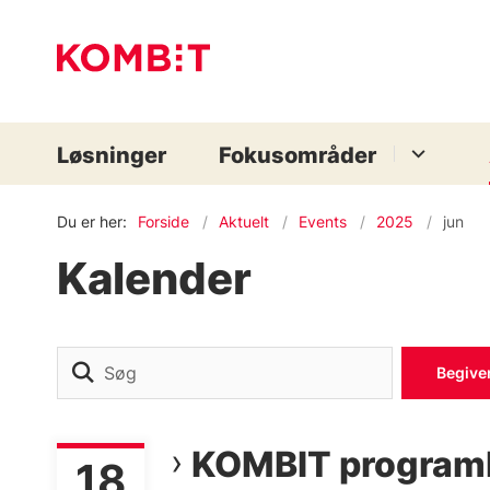
Løsninger
Fokusområder
Du er her:
Forside
Aktuelt
Events
2025
jun
Kalender
Søg
Begive
KOMBIT program
18