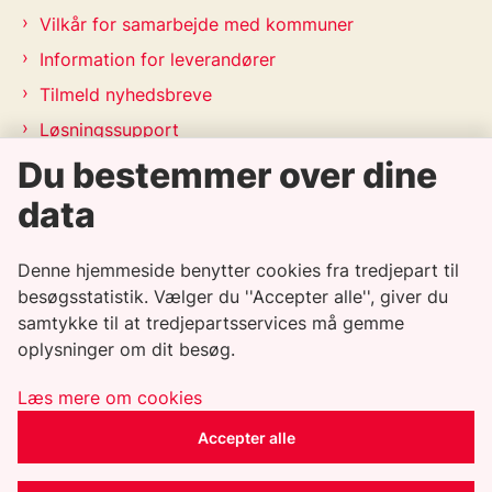
Vilkår for samarbejde med kommuner
Information for leverandører
Tilmeld nyhedsbreve
Løsningssupport
Releasekalender
Du bestemmer over dine
APV-handleplan 2026
data
Genveje
Denne hjemmeside benytter cookies fra tredjepart til
besøgsstatistik. Vælger du ''Accepter alle'', giver du
Informationssikkerhedspolitik
samtykke til at tredjepartsservices må gemme
oplysninger om dit besøg.
Tilgængelighedserklæring
Whistleblowerordning
Læs mere om cookies
Privatlivspolitik
Accepter alle
Cookiepolitik