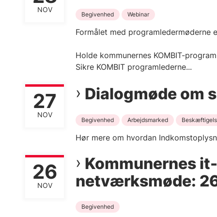
NOV
Begivenhed
Webinar
Formålet med programledermøderne er
Holde kommunernes KOMBIT-programled
Sikre KOMBIT programlederne...
Dialogmøde om s
27
NOV
Begivenhed
Arbejdsmarked
Beskæftigel
Hør mere om hvordan Indkomstoplysnin
Kommunernes it-a
26
netværksmøde: 26.
NOV
Begivenhed