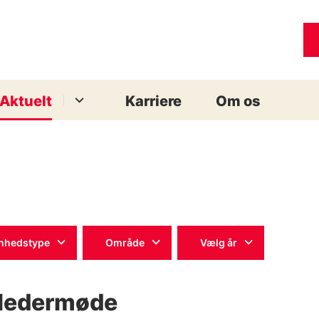
Aktuelt
Karriere
Om os
nhedstype
Område
Vælg år
ledermøde