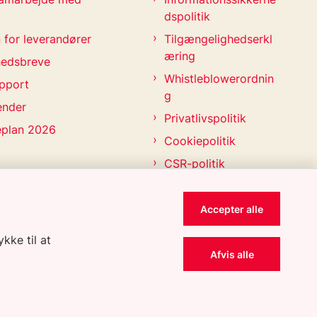
dspolitik
 for leverandører
Tilgængelighedserkl
æring
hedsbreve
Whistleblowerordnin
pport
g
ender
Privatlivspolitik
eplan 2026
Cookiepolitik
CSR-politik
Accepter alle
kke til at
Afvis alle