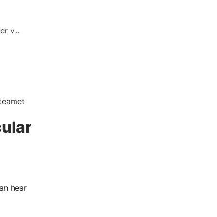
r v...
 teamet
cular
can hear