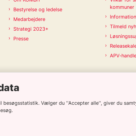
kommuner
Bestyrelse og ledelse
Information
Medarbejdere
Tilmeld ny
Strategi 2023+
Løsningssu
Presse
Releasekal
APV-handl
data
besøgsstatistik. Vælger du ''Accepter alle'', giver du samty
besøg.