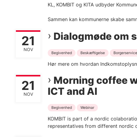
KL, KOMBIT og KITA udbyder Kommuner
Sammen kan kommunerne skabe sammenh
Dialogmøde om s
21
NOV
Begivenhed
Beskæftigelse
Borgerservic
Hør mere om hvordan Indkomstoplysnin
Morning coffee we
21
ICT and AI
NOV
Begivenhed
Webinar
KOMBIT is part of a nordic colaborati
representatives from different nordic o