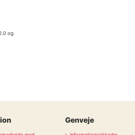
2.0 og
ion
Genveje
 samarbejde med
Informationssikkerhe