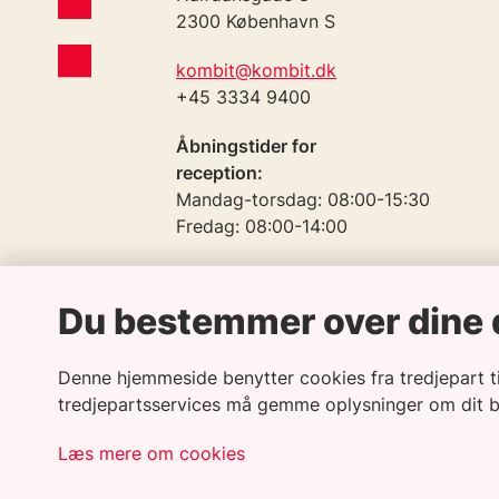
2300 København S
kombit@kombit.dk
+45 3334 9400
Åbningstider for
reception:
Mandag-torsdag: 08:00-15:30
Fredag: 08:00-14:00
Telefontid:
Mandag-torsdag: 09:00-15:30
Du bestemmer over dine 
Fredag: 09:00-14:00
Denne hjemmeside benytter cookies fra tredjepart til 
CVR: 19435075
tredjepartsservices må gemme oplysninger om dit 
EAN: 5790001969370
Læs mere om cookies