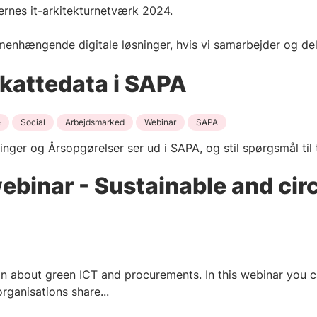
nes it-arkitekturnetværk 2024.
ængende digitale løsninger, hvis vi samarbejder og dele
kattedata i SAPA
e
Social
Arbejdsmarked
Webinar
SAPA
ger og Årsopgørelser ser ud i SAPA, og stil spørgsmål til
binar - Sustainable and cir
on about green ICT and procurements. In this webinar you 
rganisations share...