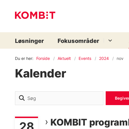
Løsninger
Fokusområder
Du er her:
Forside
Aktuelt
Events
2024
nov
Kalender
Søg
Begive
KOMBIT program
28