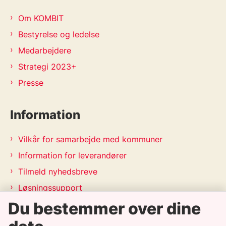
Om KOMBIT
Bestyrelse og ledelse
Medarbejdere
Strategi 2023+
Presse
Information
Vilkår for samarbejde med kommuner
Information for leverandører
Tilmeld nyhedsbreve
Løsningssupport
Releasekalender
Du bestemmer over dine
APV-handleplan 2026