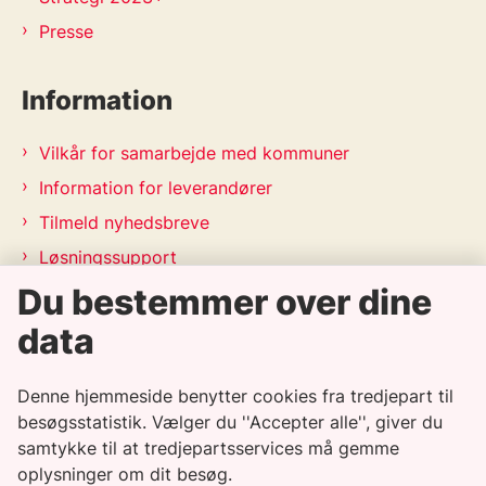
Presse
Information
Vilkår for samarbejde med kommuner
Information for leverandører
Tilmeld nyhedsbreve
Løsningssupport
Du bestemmer over dine
Releasekalender
APV-handleplan 2026
data
Genveje
Denne hjemmeside benytter cookies fra tredjepart til
besøgsstatistik. Vælger du ''Accepter alle'', giver du
samtykke til at tredjepartsservices må gemme
Informationssikkerhedspolitik
oplysninger om dit besøg.
Tilgængelighedserklæring