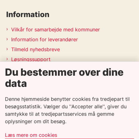
Information
Vilkår for samarbejde med kommuner
Information for leverandører
Tilmeld nyhedsbreve
Løsningssupport
Releasekalender
Du bestemmer over dine
APV-handleplan 2026
data
Genveje
Denne hjemmeside benytter cookies fra tredjepart til
besøgsstatistik. Vælger du ''Accepter alle'', giver du
Informationssikkerhedspolitik
samtykke til at tredjepartsservices må gemme
oplysninger om dit besøg.
Tilgængelighedserklæring
Whistleblowerordning
Læs mere om cookies