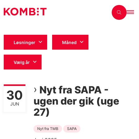
Løsninger
Måned
Vælg år
Nyt fra SAPA -
30
ugen der gik (uge
JUN
27)
Nyt fra TMB
SAPA