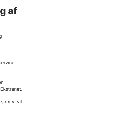
g af
g
ervice.
å
en
 Ekstranet.
som vi vil