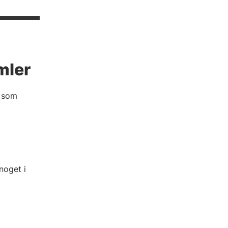
mler
, som
noget i