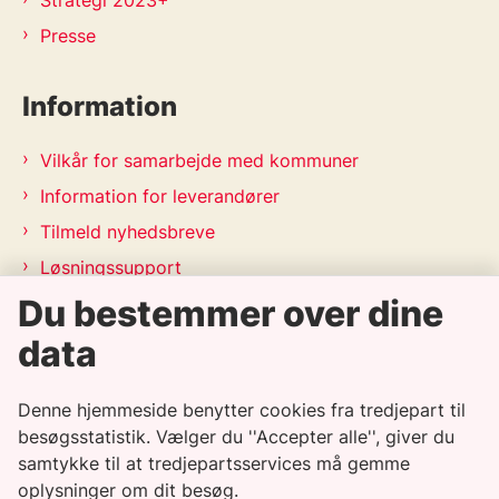
Strategi 2023+
Presse
Information
Vilkår for samarbejde med kommuner
Information for leverandører
Tilmeld nyhedsbreve
Løsningssupport
Du bestemmer over dine
Releasekalender
APV-handleplan 2026
data
Genveje
Denne hjemmeside benytter cookies fra tredjepart til
besøgsstatistik. Vælger du ''Accepter alle'', giver du
samtykke til at tredjepartsservices må gemme
Informationssikkerhedspolitik
oplysninger om dit besøg.