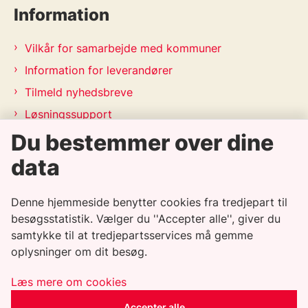
Information
Vilkår for samarbejde med kommuner
Information for leverandører
Tilmeld nyhedsbreve
Løsningssupport
Du bestemmer over dine
Releasekalender
APV-handleplan 2026
data
Genveje
Denne hjemmeside benytter cookies fra tredjepart til
besøgsstatistik. Vælger du ''Accepter alle'', giver du
samtykke til at tredjepartsservices må gemme
Informationssikkerhedspolitik
oplysninger om dit besøg.
Tilgængelighedserklæring
Whistleblowerordning
Læs mere om cookies
Privatlivspolitik
Accepter alle