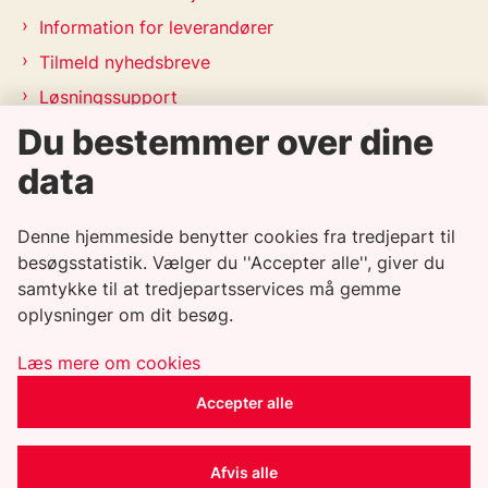
Information for leverandører
Tilmeld nyhedsbreve
Løsningssupport
Du bestemmer over dine
Releasekalender
APV-handleplan 2026
data
Genveje
Denne hjemmeside benytter cookies fra tredjepart til
besøgsstatistik. Vælger du ''Accepter alle'', giver du
samtykke til at tredjepartsservices må gemme
Informationssikkerhedspolitik
oplysninger om dit besøg.
Tilgængelighedserklæring
Whistleblowerordning
Læs mere om cookies
Privatlivspolitik
Accepter alle
Cookiepolitik
CSR-politik
Afvis alle