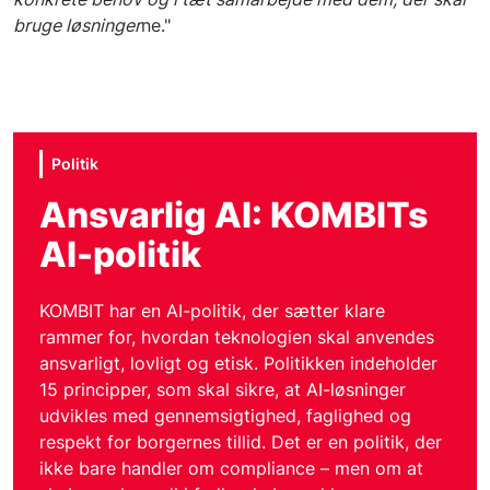
bruge løsninger
ne."
Politik
Ansvarlig AI: KOMBITs
AI-politik
KOMBIT har en AI-politik, der sætter klare
rammer for, hvordan teknologien skal anvendes
ansvarligt, lovligt og etisk.
Politikken indeholder
15 principper, som skal sikre, at AI-løsninger
udvikles med gennemsigtighed, faglighed og
respekt for borgernes tillid.
Det er en politik, der
ikke bare handler om compliance – men om at