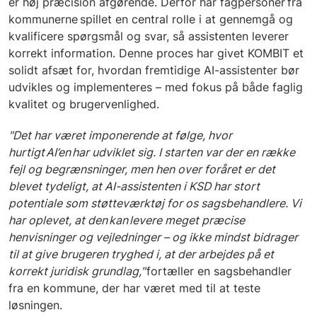
er høj præcision afgørende. Derfor har fagpersoner fra
kommunerne spillet en central rolle i at gennemgå og
kvalificere spørgsmål og svar, så assistenten leverer
korrekt information. Denne proces har givet KOMBIT et
solidt afsæt for, hvordan fremtidige AI-assistenter bør
udvikles og implementeres – med fokus på både faglig
kvalitet og brugervenlighed.
"Det har været imponerende at følge, hvor
hurtigt AI’en har udviklet sig. I starten var der en række
fejl og begrænsninger, men hen over foråret er det
blevet tydeligt, at AI-assistenten i KSD har stort
potentiale som støtteværktøj for os sagsbehandlere. Vi
har oplevet, at den kan levere meget præcise
henvisninger og vejledninger – og ikke mindst bidrager
til at give brugeren tryghed i, at der arbejdes på et
korrekt juridisk grundlag,"
fortæller en sagsbehandler
fra en kommune, der har været med til at teste
løsningen.