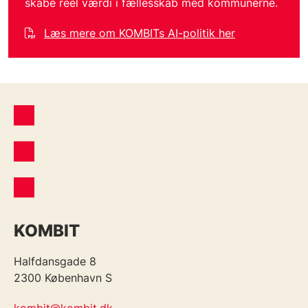
skabe reel værdi i fællesskab med kommunerne.
Læs mere om KOMBITs AI-politik her
KOMBIT
Halfdansgade 8
2300 København S
kombit@kombit.dk