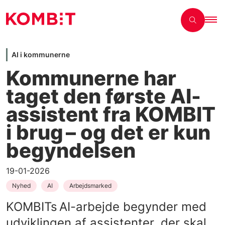
AI i kommunerne
Kommunerne har
taget den første AI-
assistent fra KOMBIT
i brug – og det er kun
begyndelsen
19-01-2026
Nyhed
AI
Arbejdsmarked
KOMBITs AI-arbejde begynder med
udviklingen af assistenter, der skal