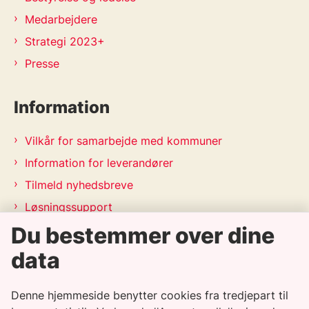
Medarbejdere
Strategi 2023+
Presse
Information
Vilkår for samarbejde med kommuner
Information for leverandører
Tilmeld nyhedsbreve
Løsningssupport
Releasekalender
Du bestemmer over dine
APV-handleplan 2026
data
Genveje
Denne hjemmeside benytter cookies fra tredjepart til