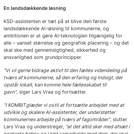
En landsdækkende løsning
KSD-assistenten er tæt på at blive den første
landsdækkende AI-løsning til kommunerne, og
ambitionen er at gøre AI-teknologien tilgængelig for
alle – uanset størrelse og geografisk placering – og det
skal ske med gennemsigtighed, sikkerhed og
ansvarlighed som grundprincipper.
"Vi vil gerne bidrage aktivt til den fælles videndeling på
tværs af kommunerne, så den erfaring og indsigt, der
opstår lokalt, kan komme hele fællesskabet til
gavn”
, siger Lars Vraa og fortsætter.
"I KOMBIT glæder vi os til at fortsætte arbejdet med at
udvikle og skalere AI-assistenter, der understøtter
kommunernes arbejde på tværs af fagområder”
, slutter
Lars Vraa og understreger,
”at det altid sker med afsæt i
konkrete behov og i tæt samarbejde med dem, der skal