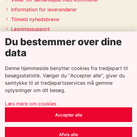
Information for leverandører
Tilmeld nyhedsbreve
Løsningssupport
Releasekalender
Du bestemmer over dine
APV-handleplan 2026
data
Genveje
Denne hjemmeside benytter cookies fra tredjepart til
besøgsstatistik. Vælger du ''Accepter alle'', giver du
Informationssikkerhedspolitik
samtykke til at tredjepartsservices må gemme
oplysninger om dit besøg.
Tilgængelighedserklæring
Whistleblowerordning
Læs mere om cookies
Privatlivspolitik
Accepter alle
Cookiepolitik
CSR-politik
Afvis alle