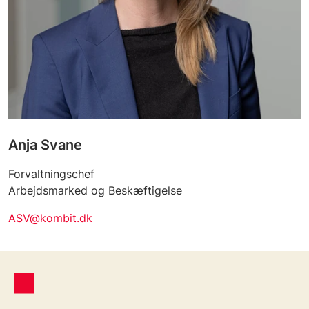
Anja Svane
Forvaltningschef
Arbejdsmarked og Beskæftigelse
ASV@kombit.dk