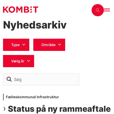
Nyhedsarkiv
Type
Område
Vælg år
Søg
Fælleskommunal Infrastruktur
Status på ny rammeaftale