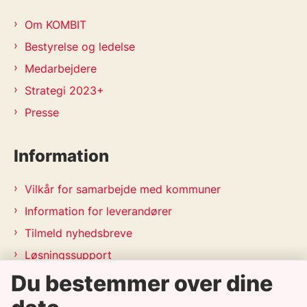
Om KOMBIT
Bestyrelse og ledelse
Medarbejdere
Strategi 2023+
Presse
Information
Vilkår for samarbejde med kommuner
Information for leverandører
Tilmeld nyhedsbreve
Løsningssupport
Du bestemmer over dine
Releasekalender
APV-handleplan 2026