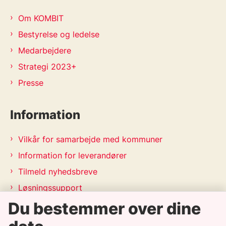
Om KOMBIT
Bestyrelse og ledelse
Medarbejdere
Strategi 2023+
Presse
Information
Vilkår for samarbejde med kommuner
Information for leverandører
Tilmeld nyhedsbreve
Løsningssupport
Du bestemmer over dine
Releasekalender
APV-handleplan 2026