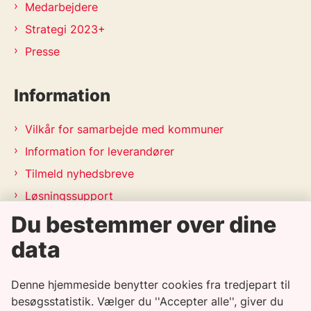
Medarbejdere
Strategi 2023+
Presse
Information
Vilkår for samarbejde med kommuner
Information for leverandører
Tilmeld nyhedsbreve
Løsningssupport
Releasekalender
Du bestemmer over dine
APV-handleplan 2026
data
Genveje
Denne hjemmeside benytter cookies fra tredjepart til
besøgsstatistik. Vælger du ''Accepter alle'', giver du