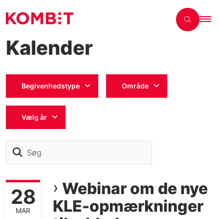
Kalender
Begivenhedstype
Område
Vælg år
Søg
Webinar om de nye
28
KLE-opmærkninger
MAR