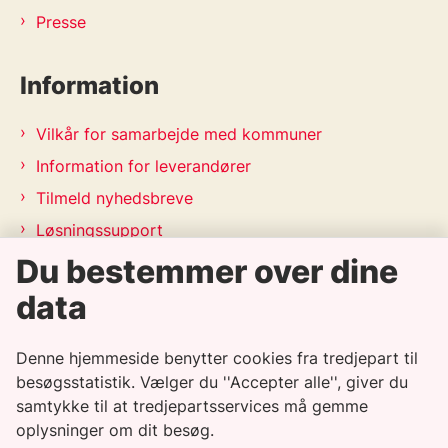
Presse
Information
Vilkår for samarbejde med kommuner
Information for leverandører
Tilmeld nyhedsbreve
Løsningssupport
Du bestemmer over dine
Releasekalender
APV-handleplan 2026
data
Genveje
Denne hjemmeside benytter cookies fra tredjepart til
besøgsstatistik. Vælger du ''Accepter alle'', giver du
samtykke til at tredjepartsservices må gemme
Informationssikkerhedspolitik
oplysninger om dit besøg.
Tilgængelighedserklæring