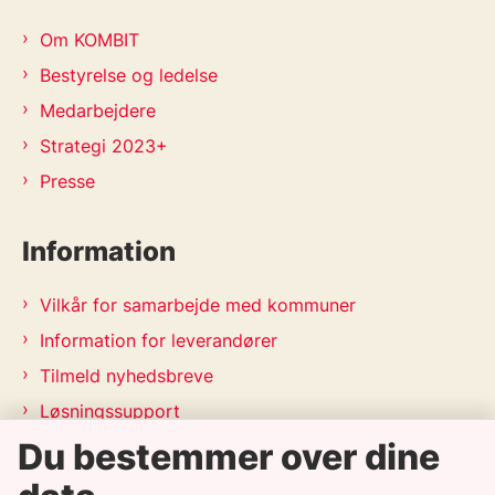
Om KOMBIT
Bestyrelse og ledelse
Medarbejdere
Strategi 2023+
Presse
Information
Vilkår for samarbejde med kommuner
Information for leverandører
Tilmeld nyhedsbreve
Løsningssupport
Du bestemmer over dine
Releasekalender
APV-handleplan 2026