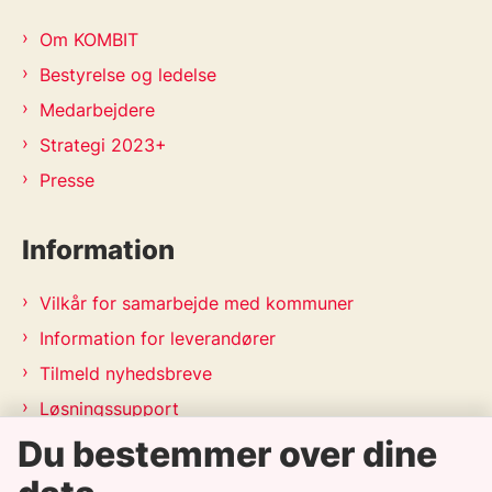
Om KOMBIT
Bestyrelse og ledelse
Medarbejdere
Strategi 2023+
Presse
Information
Vilkår for samarbejde med kommuner
Information for leverandører
Tilmeld nyhedsbreve
Løsningssupport
Du bestemmer over dine
Releasekalender
APV-handleplan 2026