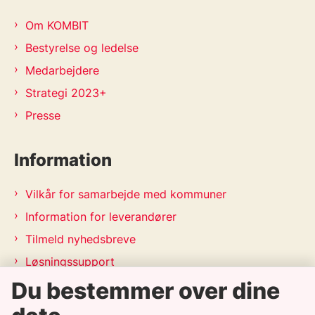
Om KOMBIT
Bestyrelse og ledelse
Medarbejdere
Strategi 2023+
Presse
Information
Vilkår for samarbejde med kommuner
Information for leverandører
Tilmeld nyhedsbreve
Løsningssupport
Du bestemmer over dine
Releasekalender
APV-handleplan 2026