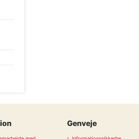
ion
Genveje
 samarbejde med
Informationssikkerhe