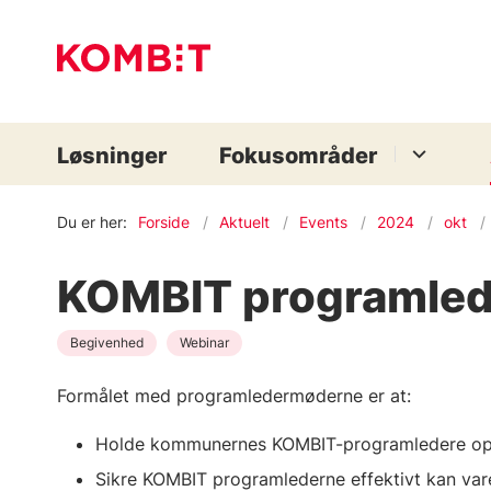
Løsninger
Fokusområder
Du er her:
Forside
Aktuelt
Events
2024
okt
KOMBIT programle
Begivenhed
Webinar
Formålet med programledermøderne er
at:
H
olde kommunernes KOMBIT-programledere opd
Sikre KOMBIT programlederne
effektivt kan va