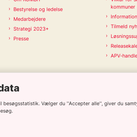
kommuner
Bestyrelse og ledelse
Information
Medarbejdere
Tilmeld ny
Strategi 2023+
Løsningssu
Presse
Releasekal
APV-handl
data
besøgsstatistik. Vælger du ''Accepter alle'', giver du samty
besøg.