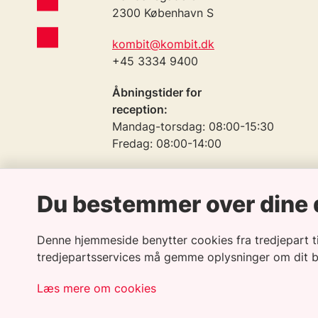
2300 København S
kombit@kombit.dk
+45 3334 9400
Åbningstider for
reception:
Mandag-torsdag: 08:00-15:30
Fredag: 08:00-14:00
Telefontid:
Mandag-torsdag: 09:00-15:30
Du bestemmer over dine 
Fredag: 09:00-14:00
CVR: 19435075
Denne hjemmeside benytter cookies fra tredjepart til 
EAN: 5790001969370
tredjepartsservices må gemme oplysninger om dit 
Læs mere om cookies