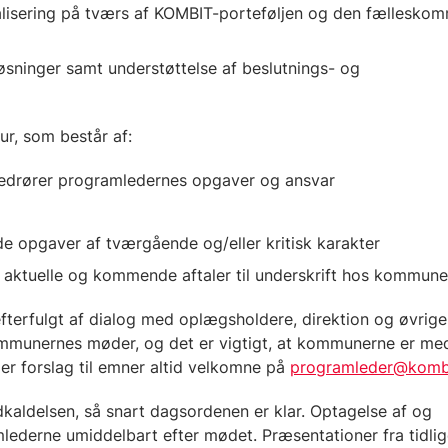
alisering på tværs af KOMBIT-porteføljen og den fællesko
løsninger samt understøttelse af beslutnings- og
r, som består af:
vedrører programledernes opgaver og ansvar
e opgaver af tværgående og/eller kritisk karakter
på aktuelle og kommende aftaler til underskrift hos kommun
terfulgt af dialog med oplægsholdere, direktion og øvrige
munernes møder, og det er vigtigt, at kommunerne er med 
 er forslag til emner altid velkomne på
programleder@komb
aldelsen, så snart dagsordenen er klar. Optagelse af og
mlederne umiddelbart efter mødet. Præsentationer fra tidli