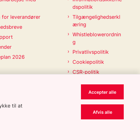
dspolitik
 for leverandører
Tilgængelighedserkl
æring
hedsbreve
Whistleblowerordnin
pport
g
ender
Privatlivspolitik
eplan 2026
Cookiepolitik
CSR-politik
Accepter alle
kke til at
Afvis alle