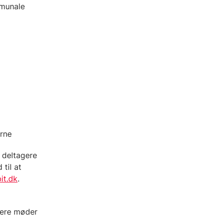
mmunale
erne
 deltagere
til at
it.dk
.
gere møder