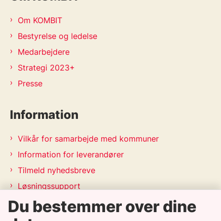
Om KOMBIT
Bestyrelse og ledelse
Medarbejdere
Strategi 2023+
Presse
Information
Vilkår for samarbejde med kommuner
Information for leverandører
Tilmeld nyhedsbreve
Løsningssupport
Releasekalender
Du bestemmer over dine
APV-handleplan 2026