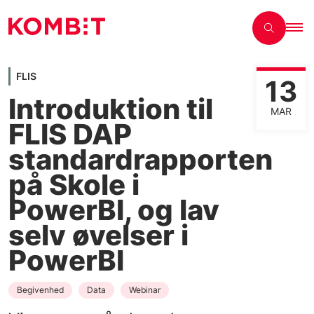
FLIS
13
Introduktion til
MAR
FLIS DAP
standardrapporten
på Skole i
PowerBI, og lav
selv øvelser i
PowerBI
Begivenhed
Data
Webinar