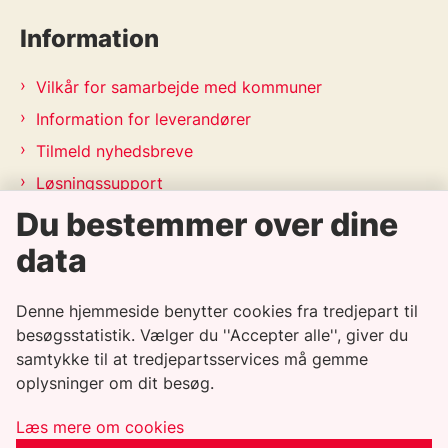
Information
Vilkår for samarbejde med kommuner
Information for leverandører
Tilmeld nyhedsbreve
Løsningssupport
Releasekalender
Du bestemmer over dine
APV-handleplan 2026
data
Genveje
Denne hjemmeside benytter cookies fra tredjepart til
besøgsstatistik. Vælger du ''Accepter alle'', giver du
Informationssikkerhedspolitik
samtykke til at tredjepartsservices må gemme
oplysninger om dit besøg.
Tilgængelighedserklæring
Whistleblowerordning
Læs mere om cookies