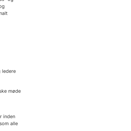
 og
nalt
 ledere
siske møde
r inden
som alle