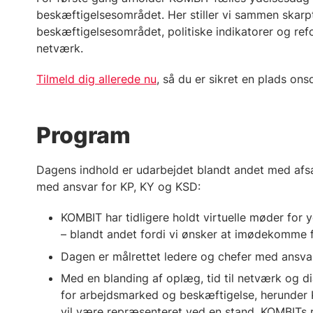
beskæftigelsesområdet. Her stiller vi sammen skarp
beskæftigelsesområdet, politiske indikatorer og ref
netværk.
Tilmeld dig allerede nu
, så du er sikret en plads on
Program
Dagens indhold er udarbejdet blandt andet med afsæ
med ansvar for KP, KY og KSD:
KOMBIT har tidligere holdt virtuelle møder for 
– blandt andet fordi vi ønsker at imødekomme 
Dagen er målrettet ledere og chefer med ansva
Med en blanding af oplæg, tid til netværk og d
for arbejdsmarked og beskæftigelse, herunder 
vil være repræsenteret ved en stand. KOMBITs 