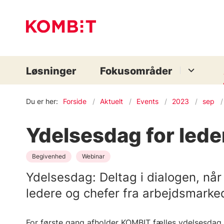
Løsninger
Fokusområder
Du er her:
Forside
Aktuelt
Events
2023
sep
Ydelsesdag for lede
Begivenhed
Webinar
Ydelsesdag: Deltag i dialogen, nå
ledere og chefer fra arbejdsmark
For første gang afholder KOMBIT fælles ydelsesdag