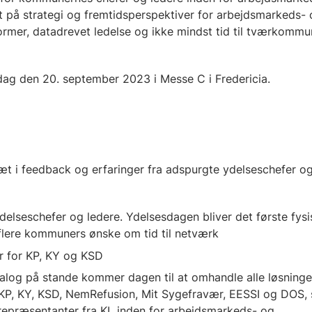
t på strategi og fremtidsperspektiver for arbejdsmarkeds-
ormer, datadrevet ledelse og ikke mindst tid til tværkommu
sdag den 20. september 2023 i Messe C i Fredericia.
t i feedback og erfaringer fra adspurgte ydelseschefer og
ydelseschefer og ledere. Ydelsesdagen bliver det første fy
flere kommuners ønske om tid til netværk
r for KP, KY og KSD
ialog på stande kommer dagen til at omhandle alle løsninge
KP, KY, KSD, NemRefusion, Mit Sygefravær, EESSI og DOS, 
repræsentanter fra KL inden for arbejdsmarkeds- og