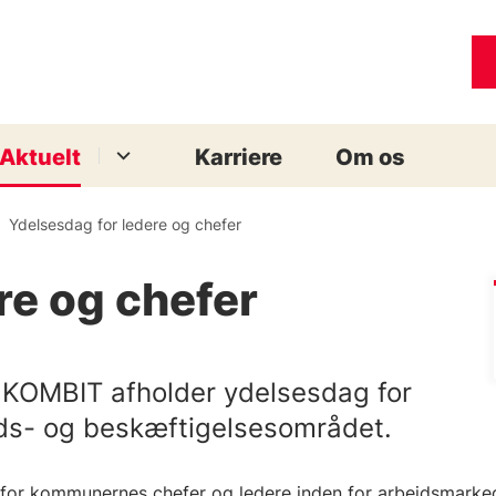
Aktuelt
Karriere
Om os
Ydelsesdag for ledere og chefer
re og chefer
r KOMBIT afholder ydelsesdag for
eds- og beskæftigelsesområdet.
 for kommunernes chefer og ledere inden for arbejdsmarke