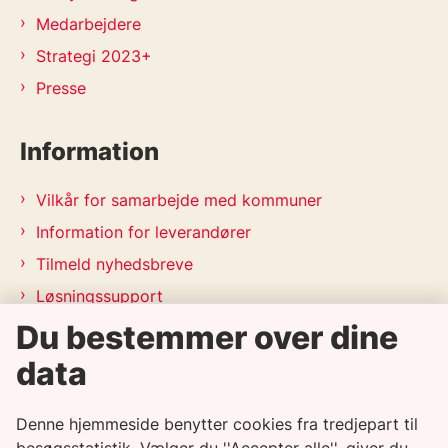
Medarbejdere
Strategi 2023+
Presse
Information
Vilkår for samarbejde med kommuner
Information for leverandører
Tilmeld nyhedsbreve
Løsningssupport
Releasekalender
Du bestemmer over dine
APV-handleplan 2026
data
Genveje
Denne hjemmeside benytter cookies fra tredjepart til