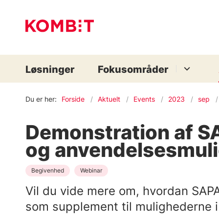
Løsninger
Fokusområder
Du er her:
Forside
Aktuelt
Events
2023
sep
Demonstration af SA
og anvendelsesmul
Begivenhed
Webinar
Vil du vide mere om, hvordan SAP
som supplement til mulighederne i