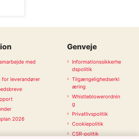
ion
Genveje
 samarbejde med
Informationssikkerhe
dspolitik
 for leverandører
Tilgængelighedserkl
æring
hedsbreve
Whistleblowerordnin
pport
g
ender
Privatlivspolitik
eplan 2026
Cookiepolitik
CSR-politik