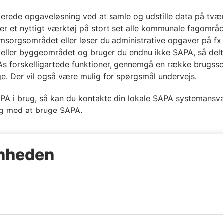
erede opgaveløsning ved at samle og udstille data på tvær
er et nyttigt værktøj på stort set alle kommunale fagområd
omsorgsområdet eller løser du administrative opgaver på fx
e- eller byggeområdet og bruger du endnu ikke SAPA, så delt
As forskelligartede funktioner, gennemgå en række brugssc
ge. Der vil også være mulig for spørgsmål undervejs.
SAPA i brug, så kan du kontakte din lokale SAPA systemansva
ng med at bruge SAPA.
enheden