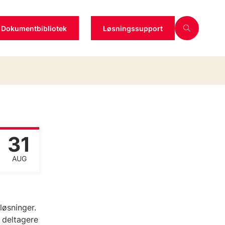
Dokumentbibliotek
Løsningssupport
31
AUG
øsninger.
 deltagere