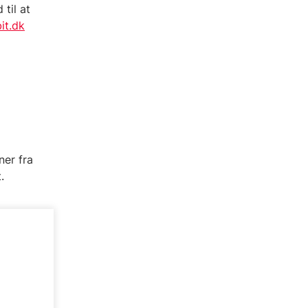
til at
it.dk
ner fra
.