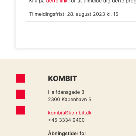
Klik på
dette link
for at tilmelde dig dette pr
Tilmeldingsfrist: 28. august 2023 kl. 15
KOMBIT
Halfdansgade 8
2300 København S
kombit@kombit.dk
+45 3334 9400
Åbningstider for