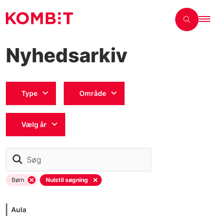
Nyhedsarkiv
Type
Område
Vælg år
Søg
Børn
Nulstil søgning
Aula