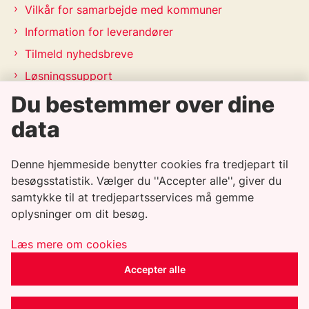
Vilkår for samarbejde med kommuner
Information for leverandører
Tilmeld nyhedsbreve
Løsningssupport
Du bestemmer over dine
Releasekalender
APV-handleplan 2026
data
Genveje
Denne hjemmeside benytter cookies fra tredjepart til
besøgsstatistik. Vælger du ''Accepter alle'', giver du
samtykke til at tredjepartsservices må gemme
Informationssikkerhedspolitik
oplysninger om dit besøg.
Tilgængelighedserklæring
Whistleblowerordning
Læs mere om cookies
Privatlivspolitik
Accepter alle
Cookiepolitik
CSR-politik