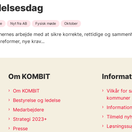
elsesdag
se
Nyt fra AB
Fysisk møde
Oktober
nernes arbejde med at sikre korrekte, rettidige og samm
reformer, nye krav...
Om KOMBIT
Informat
Om KOMBIT
Vilkår for
kommuner
Bestyrelse og ledelse
Information
Medarbejdere
Tilmeld ny
Strategi 2023+
Løsningssu
Presse