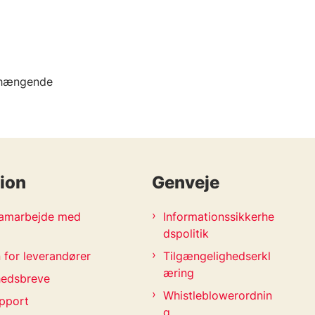
enhængende
ion
Genveje
 samarbejde med
Informationssikkerhe
dspolitik
 for leverandører
Tilgængelighedserkl
æring
hedsbreve
Whistleblowerordnin
pport
g