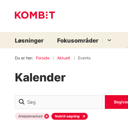
Løsninger
Fokusområder
Du er her:
Forside
Aktuelt
Events
Kalender
Søg
Begive
Arbejdsmarked
Nulstil søgning