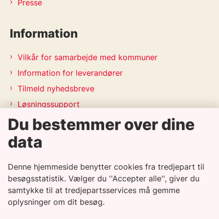
Presse
Information
Vilkår for samarbejde med kommuner
Information for leverandører
Tilmeld nyhedsbreve
Løsningssupport
Releasekalender
Du bestemmer over dine
APV-handleplan 2026
data
Genveje
Denne hjemmeside benytter cookies fra tredjepart til
besøgsstatistik. Vælger du ''Accepter alle'', giver du
Informationssikkerhedspolitik
samtykke til at tredjepartsservices må gemme
oplysninger om dit besøg.
Tilgængelighedserklæring