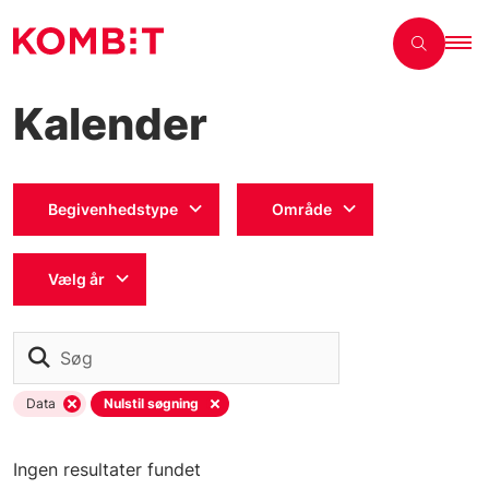
Kalender
Begivenhedstype
Område
Vælg år
Søg
Data
Nulstil søgning
Ingen resultater fundet